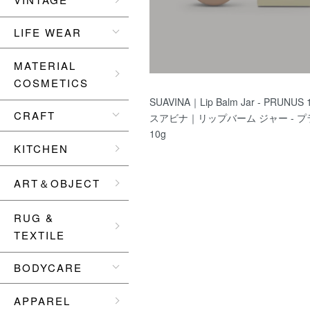
LIFE WEAR
MATERIAL
COSMETICS
SUAVINA｜Lip Balm Jar - PRUNUS
CRAFT
スアビナ｜リップバーム ジャー - 
10g
KITCHEN
ART＆OBJECT
RUG &
TEXTILE
BODYCARE
APPAREL