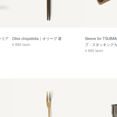
- クリア
Olive chopsticks｜オリーブ 箸
Sleeve for TSUB
¥
880
taxin
ブ - スタッキング
¥
880
taxin