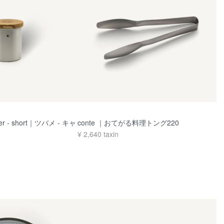
ter - short｜ツバメ - キャ
conte ｜おてがる料理トング220
ト
¥
2,640
taxin