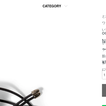
シ
CATEGORY
い
と
ワ
い
o
N
さ
ラ
肌
¥
張
に