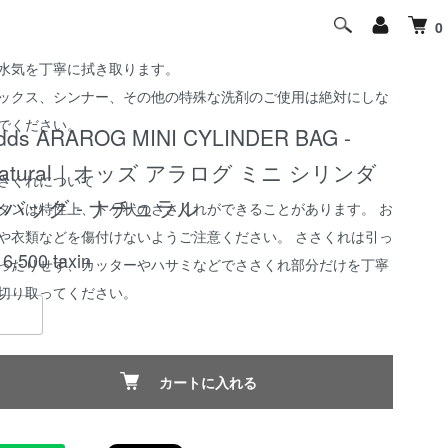
ミや汚れがついた場合は家庭用の中性洗剤を薄めてから柔らか
0
布につけ、軽く拭き取ってください。 その後、乾いた布で洗剤
水気を丁寧に拭き取ります。
ックス、シンナー、その他の特殊な洗剤のご使用は絶対にしな
でください。
dds ARAROG MINI CYLINDER BAG -
atural｜オッズ アラログ ミニ シリンダ
さくれについて
ーバッグ - ナチュラル
タンは特性上、トゲ状のささくれができることがあります。 お
や衣類などを傷付けないようご注意ください。 ささくれは引っ
16,500
taxin
ったりせず、カッターやハサミなどでささくれ部分だけを丁寧
切り取ってください。
カートに入れる