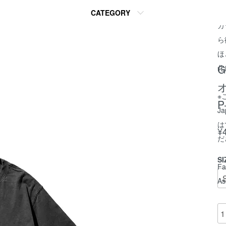
生
CATEGORY
カ
ら
ほ
G
化
※
J
は
¥
だ
SI
Fa
As