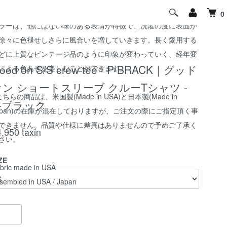
地の凹凸に擦れた色の濃淡が際立つPigment Dye（顔料染め）
0
ラーは、他にはない味のある表情が特徴で、洗濯の度に表面か
徐々に色褪せしさらに風合いを増していきます。長く愛用する
どに上質なビンテージ品のように印象が変わっていく、経年変
ood on S/S crew tee - P-BRACK｜グッド
による色あせを楽しむことができます。
オン ショートスリーブ クルーTシャツ -
こちらの商品は、米国製(Made in USA)と日本製(Made in
P-ブラック
apan)の在庫が混在しておりますが、ご注文の際にご指定頂く事
できません。品質や仕様に差異はありませんので予めご了承く
4,950
taxin
さい。
ZE
bric made in USA
sembled in USA / Japan