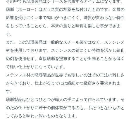
その中でも琺瑯製品はシリーズを代表するアイテムになります。
琺瑯（ホーロー）はガラス質の釉薬を焼付けたものです。金属の
影響を受けにくい事で匂いがつきにくく、味質が変わらない特性
をもっていることから、本来の薫りと味覚を楽しむ事ができま
す。
また、この琺瑯製品は一般的なスチール製ではなく、ステンレス
材を使用しております。ステンレスの錆にくい特徴を活かし錆止
め剤を使用せず、直接琺瑯を塗布することが出来ることから薄く
て軽い仕上がりになっています。
ステンレス材の琺瑯製品が世界でも珍しいのはその工法の難しさ
からきており、仕上がるまでには繊細かつ緻密さを要求されま
す。
琺瑯製品はひとつひとつが職人の手によって作られています。そ
のため仕上がりに若干の個体差がでるのも、ふたつとないものと
してみると味わい深いものとなります。