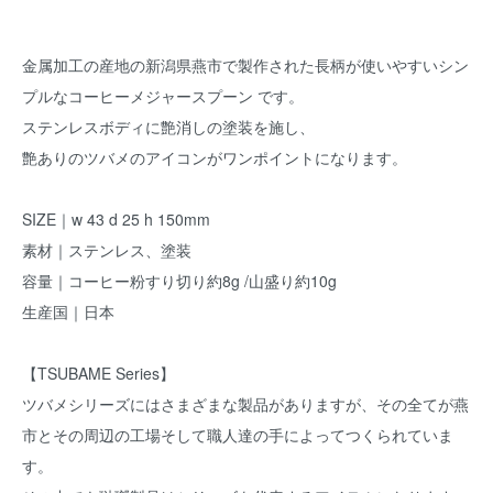
金属加工の産地の新潟県燕市で製作された長柄が使いやすいシン
プルなコーヒーメジャースプーン です。
ステンレスボディに艶消しの塗装を施し、
艶ありのツバメのアイコンがワンポイントになります。
SIZE｜w 43 d 25 h 150mm
素材｜ステンレス、塗装
容量｜コーヒー粉すり切り約8g /山盛り約10g
生産国｜日本
【TSUBAME Series】
ツバメシリーズにはさまざまな製品がありますが、その全てが燕
市とその周辺の工場そして職人達の手によってつくられていま
す。