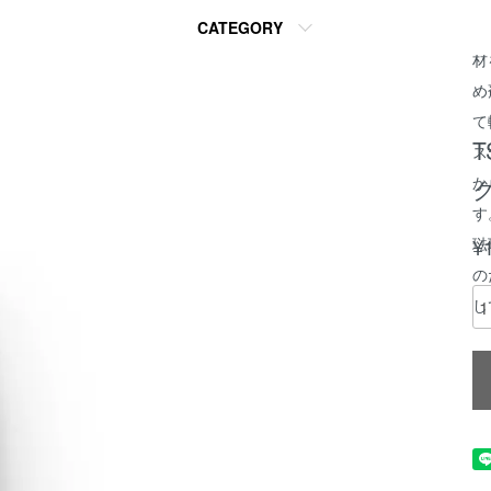
CATEGORY
ま
材
め
て
T
ス
か
ク
す
琺
¥
の
し