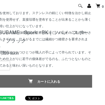
た、この琺瑯製品は一般的なスチール製ではなく、ステンレス
0
を使用しております。ステンレスの錆にくい特徴を活かし錆止
剤を使用せず、直接琺瑯を塗布することが出来ることから薄く
軽い仕上がりになっています。
SUBAME - Spork - BK｜ツバメ - スポー
テンレス材の琺瑯製品が世界でも珍しいのはその工法の難しさ
らきており、仕上がるまでには繊細かつ緻密さを要求されま
 - ブラック
。
瑯製品はひとつひとつが職人の手によって作られています。そ
1,320
taxin
ため仕上がりに若干の個体差がでるのも、ふたつとないものと
てみると味わい深いものとなります。
カートに入れる