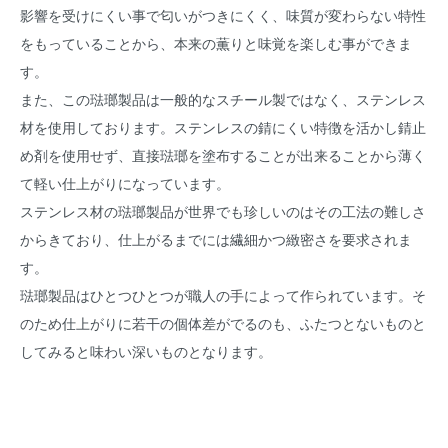
影響を受けにくい事で匂いがつきにくく、味質が変わらない特性
をもっていることから、本来の薫りと味覚を楽しむ事ができま
す。
また、この琺瑯製品は一般的なスチール製ではなく、ステンレス
材を使用しております。ステンレスの錆にくい特徴を活かし錆止
め剤を使用せず、直接琺瑯を塗布することが出来ることから薄く
て軽い仕上がりになっています。
ステンレス材の琺瑯製品が世界でも珍しいのはその工法の難しさ
からきており、仕上がるまでには繊細かつ緻密さを要求されま
す。
琺瑯製品はひとつひとつが職人の手によって作られています。そ
のため仕上がりに若干の個体差がでるのも、ふたつとないものと
してみると味わい深いものとなります。