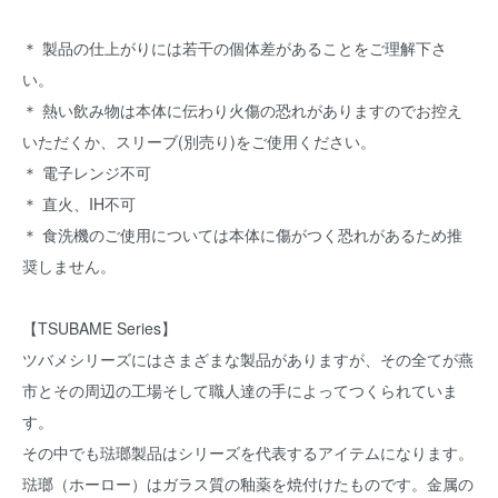
＊ 製品の仕上がりには若干の個体差があることをご理解下さ
い。
＊ 熱い飲み物は本体に伝わり火傷の恐れがありますのでお控え
いただくか、スリーブ(別売り)をご使用ください。
＊ 電子レンジ不可
＊ 直火、IH不可
＊ 食洗機のご使用については本体に傷がつく恐れがあるため推
奨しません。
【TSUBAME Series】
ツバメシリーズにはさまざまな製品がありますが、その全てが燕
市とその周辺の工場そして職人達の手によってつくられていま
す。
その中でも琺瑯製品はシリーズを代表するアイテムになります。
琺瑯（ホーロー）はガラス質の釉薬を焼付けたものです。金属の