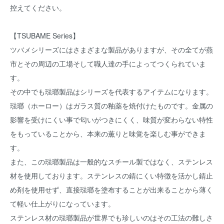
控えてください。
【TSUBAME Series】
ツバメシリーズにはさまざまな製品がありますが、その全てが燕
市とその周辺の工場そして職人達の手によってつくられていま
す。
その中でも琺瑯製品はシリーズを代表するアイテムになります。
琺瑯（ホーロー）はガラス質の釉薬を焼付けたものです。金属の
影響を受けにくい事で匂いがつきにくく、味質が変わらない特性
をもっていることから、本来の薫りと味覚を楽しむ事ができま
す。
また、この琺瑯製品は一般的なスチール製ではなく、ステンレス
材を使用しております。ステンレスの錆にくい特徴を活かし錆止
め剤を使用せず、直接琺瑯を塗布することが出来ることから薄く
て軽い仕上がりになっています。
ステンレス材の琺瑯製品が世界でも珍しいのはその工法の難しさ