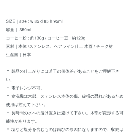
SIZE｜size : w 85 d 85 h 95ml
容量｜ 350ml
コーヒー粉 : 約130g / コーヒー豆 : 約120g
素材｜本体 /ステンレス、ヘアライン仕上 木蓋 / チーク材
生産国｜日本
＊ 製品の仕上がりには若干の個体差があることをご理解下さ
い。
＊ 電子レンジ不可。
＊ 食洗機は木部、ステンレス本体の傷、破損の恐れがあるため
使用は控えて下さい。
＊ 長時間の水への浸け置きは避けて下さい。木部が変形する可
能性があります。
＊ 塩など塩分を含むものは錆びの原因になりますので、収納は