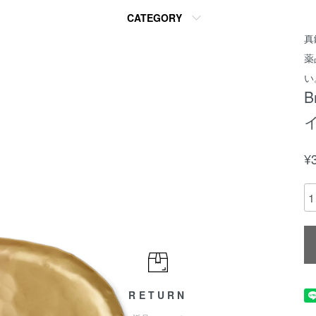
CATEGORY
緑
真
薬
い
B
¥
RETURN