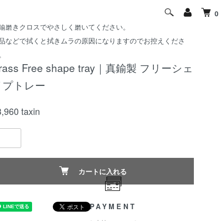
青（青緑色の錆の一種）が発生して気になる場合は、
0
鍮磨きクロスでやさしく磨いてください。
品などで拭くと拭きムラの原因になりますのでお控えくださ
。
rass Free shape tray｜真鍮製 フリーシェ
イプトレー
3,960
taxin
カートに入れる
PAYMENT