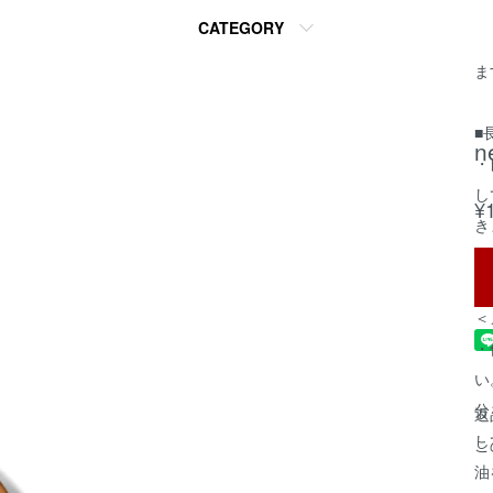
・
CATEGORY
り
ま
■
・
し
¥
き
取
＜
・
い
分
返
し
こ
油