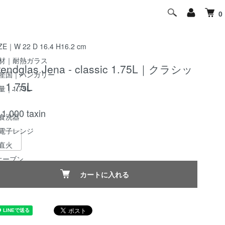
型、設備が引き継がれ、現代でも伝統とクオリティを保ちなが
0
生産を続けている。
ZE｜W 22 D 16.4 H16.2 cm
材｜耐熱ガラス
rendglas Jena - classic 1.75L｜クラシッ
産国｜ハンガリー
 1.75L
量｜1.75L
11,000
taxin
食洗器
電子レンジ
直火
オーブン
H
カートに入れる