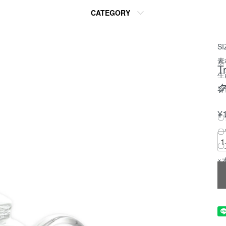
金
CATEGORY
ら
SI
素
T
生
ク
容
¥
〇
〇
〇
×
×