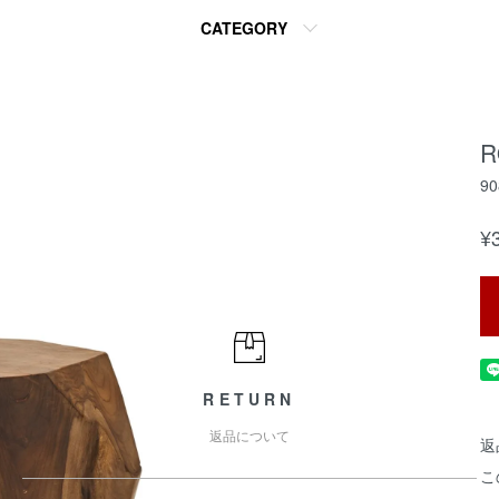
・
CATEGORY
R
90
¥
RETURN
返品について
返
こ