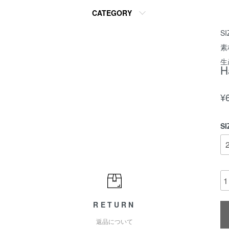
CATEGORY
S
素
生
H
¥
SI
RETURN
返品について