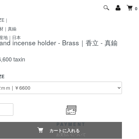
0
IZE｜
材｜真鍮
産地｜日本
and incense holder - Brass｜香立 - 真鍮
6,600
taxin
ZE
PAYMENT
カートに入れる
お支払いについて