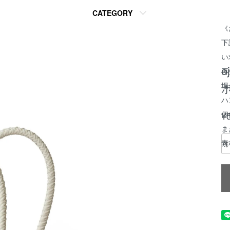
CATEGORY
《
下
い
o
再
場
ハ
個
¥
ま
素