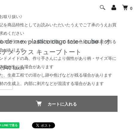
0
お取り扱い》
記を商品特性としてお読みいただいたうえでご了承のうえお買
求めください
jo de mex plastico cago tote - cube｜オ
生のプラスティック素材を使用してるため色目に個体差が出る
合があります
ホデメックス キューブトート
ンドメイドの為、作り手さんにより個性があり柄・サイズ等に
体差が生じる場合があります
5,940
taxin
た、生産工程での溶かし跡や焦げなどが残る場合があります
材の生成上、内部に剥片などが混流する場合があります
カートに入れる