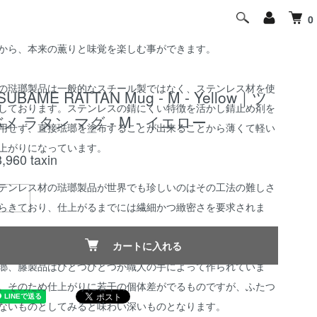
瑯はガラス質の釉薬を焼付けたものです。金属の影響を受けに
0
い事で匂いがつきにくく味質が変わらない特性をもっているこ
から、本来の薫りと味覚を楽しむ事ができます。
の琺瑯製品は一般的なスチール製ではなく、ステンレス材を使
SUBAME RATTAN Mug - M - Yellow｜ツ
しております。ステンレスの錆にくい特徴を活かし錆止め剤を
メ ラタン マグ - M - イエロー
用せず、直接琺瑯を塗布することが出来ることから薄くて軽い
上がりになっています。
3,960
taxin
テンレス材の琺瑯製品が世界でも珍しいのはその工法の難しさ
らきており、仕上がるまでには繊細かつ緻密さを要求されま
。
カートに入れる
瑯、籐製品はひとつひとつが職人の手によって作られていま
。そのため仕上がりに若干の個体差がでるものですが、ふたつ
ないものとしてみると味わい深いものとなります。