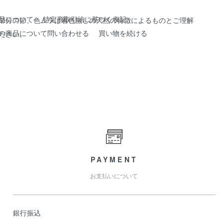
品について
特定商取引法に基づく表記
部分の節、色ムラは着色無しの天然の特徴によるものとご理解
の商品について問い合わせる
買い物を続ける
ださい。
PAYMENT
お支払いについて
銀行振込