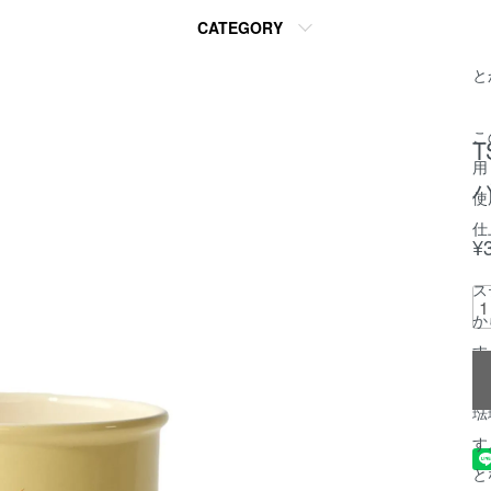
琺
CATEGORY
く
と
こ
T
用
バ
使
仕
¥
ス
か
す
琺
す
と