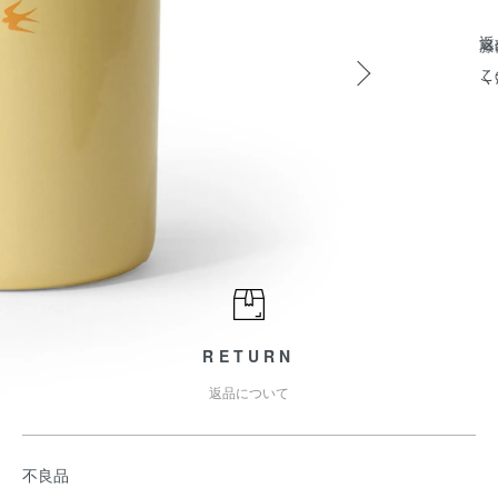
返
籐
こ
く
RETURN
返品について
不良品