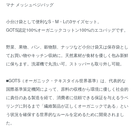
マナ メッシュベジバッグ
小分け袋として便利なS・M・Lの3サイズセット。
GOTS認定100%オーガニックコットン100%のエコバッグです。
野菜、果物、パン、穀物類、ナッツなど小分け袋又は保存袋とし
てお買い物やキッチン収納に。天然素材が食材を優しく包み新鮮
に保ちます。洗濯機で丸洗い可。ストッパーも取り外し可能。
■GOTS（オーガニック・テキスタイル世界基準）は、代表的な
国際基準策定機関によって、原料の収穫から環境に優しく社会的
に責任のある製造を経て、消費者に信頼できる保証を与えるラベ
リングに到るまで「繊維製品が正しくオーガニックである」とい
う状況を確保する世界的なルールを定めるために開発されまし
た。